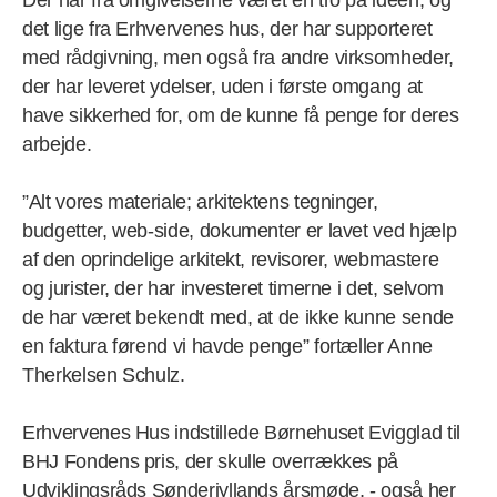
Der har fra omgivelserne været en tro på ideen, og
det lige fra Erhvervenes hus, der har supporteret
med rådgivning, men også fra andre virksomheder,
der har leveret ydelser, uden i første omgang at
have sikkerhed for, om de kunne få penge for deres
arbejde.
”Alt vores materiale; arkitektens tegninger,
budgetter, web-side, dokumenter er lavet ved hjælp
af den oprindelige arkitekt, revisorer, webmastere
og jurister, der har investeret timerne i det, selvom
de har været bekendt med, at de ikke kunne sende
en faktura førend vi havde penge” fortæller Anne
Therkelsen Schulz.
Erhvervenes Hus indstillede Børnehuset Evigglad til
BHJ Fondens pris, der skulle overrækkes på
Udviklingsråds Sønderjyllands årsmøde, - også her