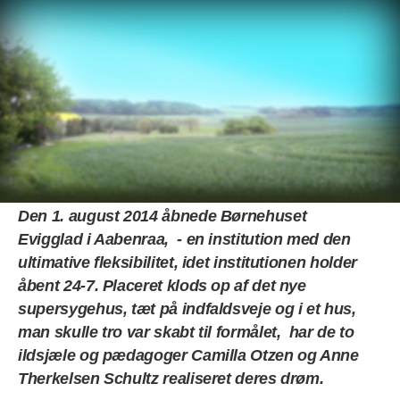
Menu
Forside
>
Artikelsamling
> Man kan højest få et
Man kan højest få et
Den 1. august 2014 åbnede Børnehuset
Evigglad i Aabenraa, - en institution med den
ultimative fleksibilitet, idet institutionen holder
åbent 24-7. Placeret klods op af det nye
supersygehus, tæt på indfaldsveje og i et hus,
man skulle tro var skabt til formålet, har de to
ildsjæle og pædagoger Camilla Otzen og Anne
Therkelsen Schultz realiseret deres drøm.